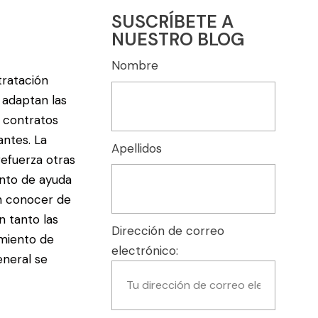
SUSCRÍBETE A
NUESTRO BLOG
Nombre
tratación
 adaptan las
s contratos
antes. La
Apellidos
refuerza otras
ento de ayuda
n conocer de
n tanto las
Dirección de correo
imiento de
electrónico:
eneral se