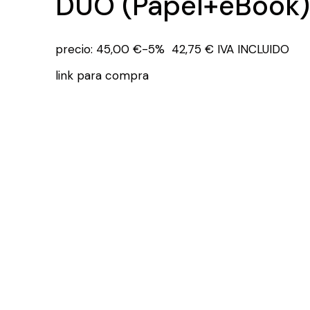
DÚO (Papel+eBook)
precio:
45,00 €
-5%
42,75 € IVA INCLUIDO
link
para compra