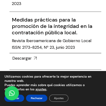
2023
Medidas prácticas para la
promoción de la integridad en la
contratación pública local.
Revista Iberoamericana de Gobierno Local
ISSN: 2173-8254, Nº 23, junio 2023
Descargar
Utilizamos cookies para ofrecerte la mejor experiencia en
2022
nuestra web.
Puedes aprender más sobre qué cookies utilizamos o
desactivarlas en los
ajustes
.
Las nuevas tecnologias al
Aceptar
Rechazar
Ajustes
servicio de la integridad y lucha