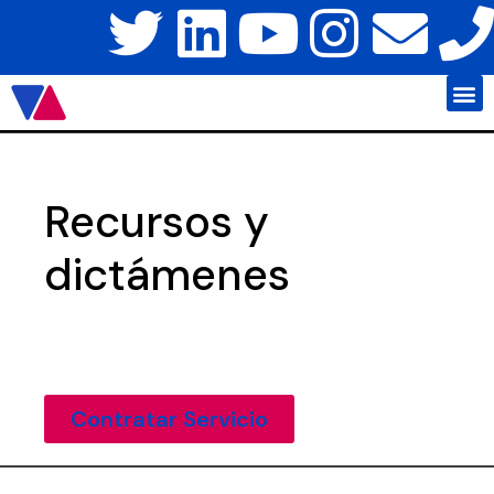
Javier Váz
Platafo
Recursos y
dictámenes
Contratar Servicio