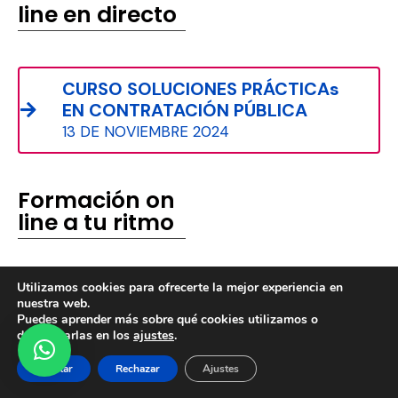
line en directo
CURSO SOLUCIONES PRÁCTICAs
EN CONTRATACIÓN PÚBLICA
13 DE NOVIEMBRE 2024
Formación on
line a tu ritmo
Utilizamos cookies para ofrecerte la mejor experiencia en
CURSO A TU
nuestra web.
RITMO:
Puedes aprender más sobre qué cookies utilizamos o
desactivarlas en los
ajustes
.
EXPEDIENTE
CONTRATACIÓN
Aceptar
Rechazar
Ajustes
DE OBRAS