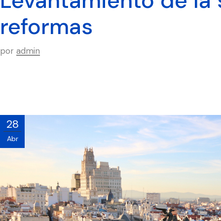
Levantamiento de la 
reformas
por
admin
28
Abr