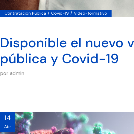
/
/
Contratación Pública
Covid-19
Video-formativo
Disponible el nuevo 
pública y Covid-19
por
admin
14
Abr