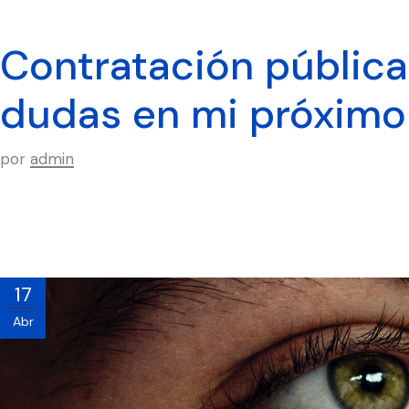
Contratación pública
dudas en mi próximo 
por
admin
17
Abr