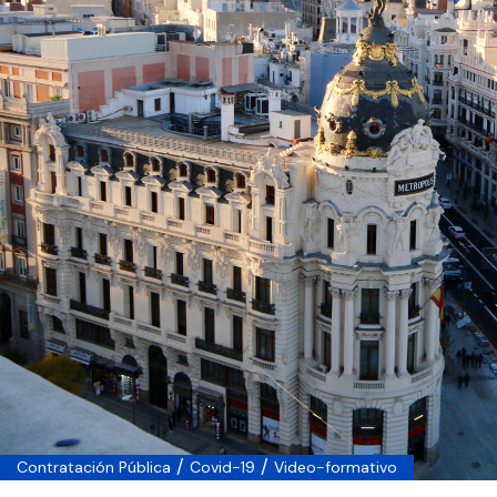
/
/
Contratación Pública
Covid-19
Video-formativo