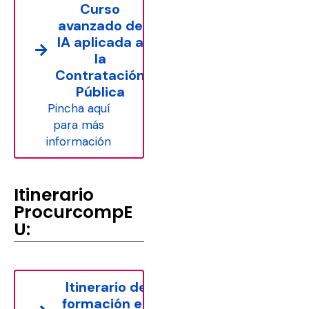
Curso
avanzado de
IA aplicada a
la
Contratación
Pública
Pincha aquí
para más
información
Itinerario
ProcurcompE
U:
Itinerario de
formación en