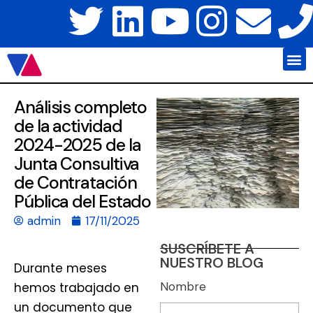
Javier Váz
Platafo
Análisis completo
de la actividad
2024-2025 de la
Junta Consultiva
de Contratación
Pública del Estado
admin
17/11/2025
SUSCRÍBETE A
NUESTRO BLOG
Durante meses
Nombre
hemos trabajado en
un documento que