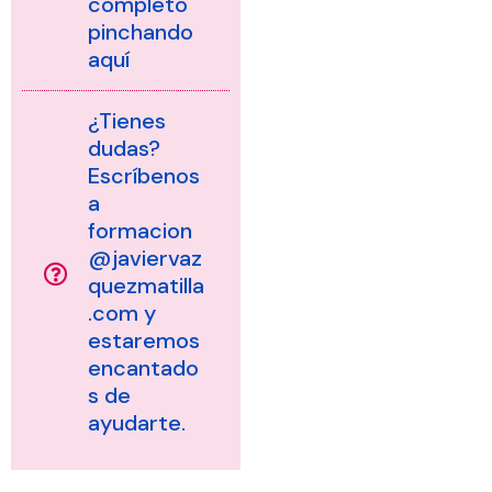
completo
pinchando
aquí
¿Tienes
dudas?
Escríbenos
a
formacion
@javiervaz
quezmatilla
.com y
estaremos
encantado
s de
ayudarte.