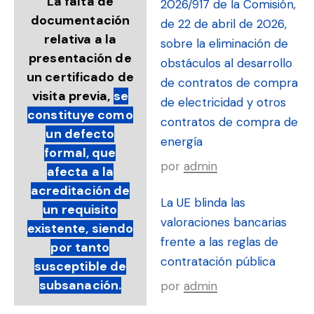
La falta de
2026/917 de la Comisión,
documentación
de 22 de abril de 2026,
relativa a la
sobre la eliminación de
presentación de
obstáculos al desarrollo
un certificado de
de contratos de compra
visita previa,
se
de electricidad y otros
constituye como
contratos de compra de
un defecto
energía
formal, que
por
admin
afecta a la
acreditación de
La UE blinda las
un requisito
valoraciones bancarias
existente, siendo
frente a las reglas de
por tanto
contratación pública
susceptible de
subsanación.
por
admin