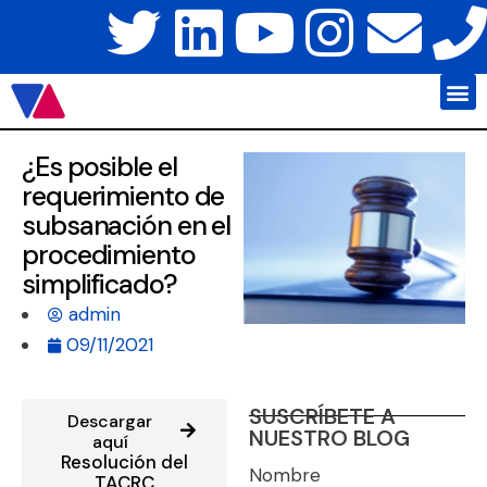
Javier Váz
Platafo
¿Es posible el
requerimiento de
subsanación en el
procedimiento
simplificado?
admin
09/11/2021
SUSCRÍBETE A
Descargar
NUESTRO BLOG
aquí
Resolución del
Nombre
TACRC