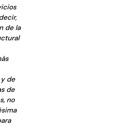
icios
decir,
n de la
uctural
más
 y de
as de
s, no
gésima
para