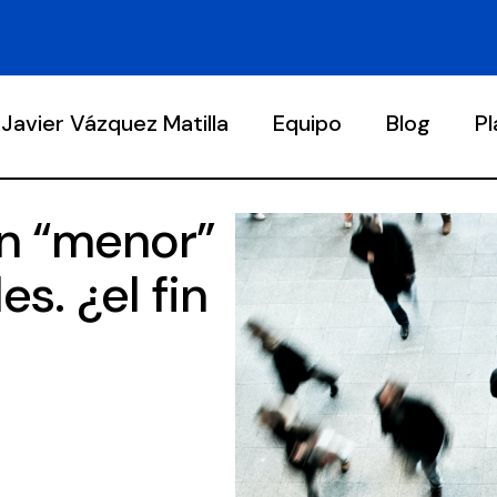
Javier Vázquez Matilla
Equipo
Blog
P
ón “menor”
s. ¿el fin