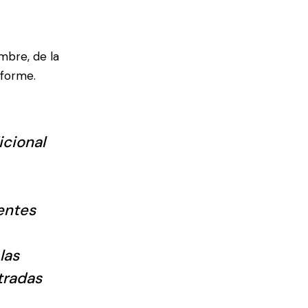
mbre, de la
nforme.
icional
entes
las
tradas