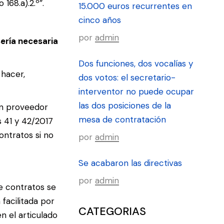
68.a).2.º”.
15.000 euros recurrentes en
cinco años
por
admin
ería necesaria
Dos funciones, dos vocalías y
 hacer,
dos votos: el secretario-
interventor no puede ocupar
las dos posiciones de la
un proveedor
mesa de contratación
s 41 y 42/2017
ontratos si no
por
admin
Se acabaron las directivas
por
admin
de contratos se
facilitada por
CATEGORIAS
n el articulado